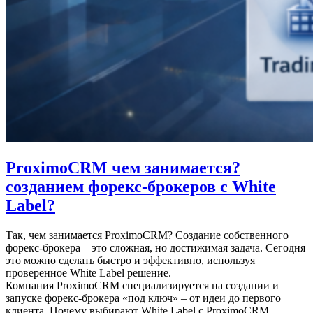
ProximoCRM чем занимается?
созданием форекс-брокеров с White
Label?
Так, чем занимается ProximoCRM? Создание собственного
форекс-брокера – это сложная, но достижимая задача. Сегодня
это можно сделать быстро и эффективно, используя
проверенное White Label решение.
Компания ProximoCRM специализируется на создании и
запуске форекс-брокера «под ключ» – от идеи до первого
клиента. Почему выбирают White Label с ProximoCRM