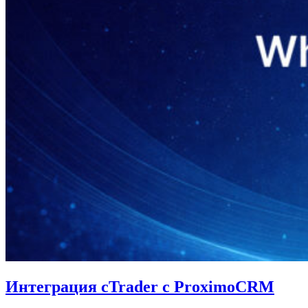
Интеграция cTrader с ProximoCRM