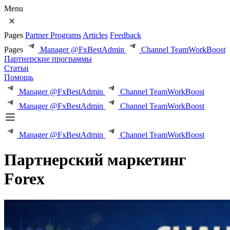
Menu
Pages
Partner Programs
Articles
Feedback
Pages
Manager @FxBestAdmin
Channel TeamWorkBoost
Партнерские программы
Статьи
Помощь
Manager @FxBestAdmin
Channel TeamWorkBoost
Manager @FxBestAdmin
Channel TeamWorkBoost
Manager @FxBestAdmin
Channel TeamWorkBoost
Партнерский маркетинг
Forex