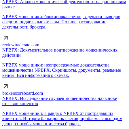
NPBFX: Анализ мошеннической деятельности на финансовом
рынке
NPBFX мошенники: блокировка счетов, задержки выводов
средств, поддельные отзывы. Полное расследование
деятельности брокера.
reviewtraderate.com
NPBFX: Документальное подтверждение мошеннических
действий
NPBFX мошенники: неопровержимые доказательства
мошенничества NPBFX. Скриншоты, документы, реальные
кейсы. Вся информация о схемах.
brokerscoreboard.com
NPBFX: Исследование случаев мошенничества на основе
отзывов клиентов
NPBFX мошенники: Правда о NPBFX от пострадавших
клиентов. История блокировок счетов, проблемы с выводом
денег, способы мошенничества брокера