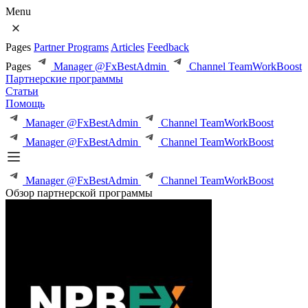
Menu
Pages
Partner Programs
Articles
Feedback
Pages
Manager @FxBestAdmin
Channel TeamWorkBoost
Партнерские программы
Статьи
Помощь
Manager @FxBestAdmin
Channel TeamWorkBoost
Manager @FxBestAdmin
Channel TeamWorkBoost
Manager @FxBestAdmin
Channel TeamWorkBoost
Обзор партнерской программы