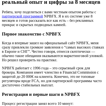
реальный опыт и цифры за 8 месяцев
Ребята, хочу поделиться с вами честным опытом работы с
партнерской программой
NPBFX. Я в их системе уже 8
месяцев и готов рассказать все как есть – без рекламных
прикрас и скрытых подводных камней.
Первое знакомство с NPBFX
Когда я впервые зашел на официальный сайт NPBFX, меня
сразу привлекли громкие заявления о “самых высоких ставках
в Европе и СНГ”. Честно говоря, отнесся скептически —
обычно такие обещания оказываются маркетинговой уловкой.
Но решил проверить на практике.
NPBFX работает с 1996 года – это серьезный срок для
брокера. Компания имеет членство в Financial Commission с
защитой до 20 000€ на клиента. Конечно, это не топовые
регуляторы вроде FCA, но для партнерской программы часто
достаточно стабильных выплат.
Регистрация и первые шаги в NPBFX
Процесс регистрации занял всего 10 минут: